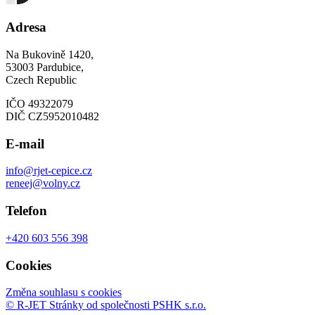
Adresa
Na Bukovině 1420,
53003 Pardubice,
Czech Republic
IČO 49322079
DIČ CZ5952010482
E-mail
info@rjet-cepice.cz
reneej@volny.cz
Telefon
+420 603 556 398
Cookies
Změna souhlasu s cookies
© R-JET
Stránky od společnosti PSHK s.r.o.