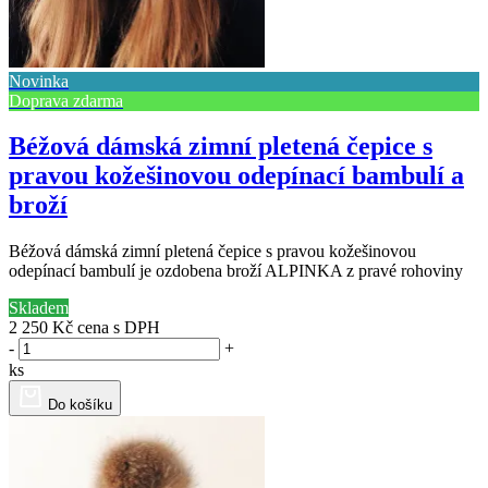
Novinka
Doprava zdarma
Béžová dámská zimní pletená čepice s
pravou kožešinovou odepínací bambulí a
broží
Béžová dámská zimní pletená čepice s pravou kožešinovou
odepínací bambulí je ozdobena broží ALPINKA z pravé rohoviny
Skladem
2 250 Kč
cena s DPH
-
+
ks
Do košíku