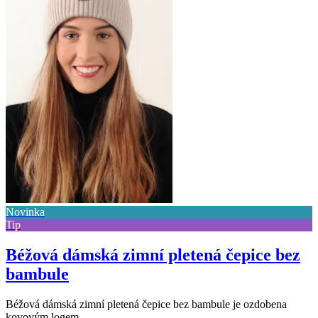
Novinka
Tip
Béžová dámská zimní pletená čepice bez
bambule
Béžová dámská zimní pletená čepice bez bambule je ozdobena
kovovým logem