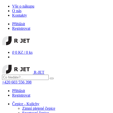
Vše o nákupu
O nás
Kontakty
Přihlásit
Registrovat
0
0 Kč
/
0 ks
R-JET
+420 603 556 398
Přihlásit
Registrovat
Čepice - Kulichy
Zimní pletené čepice
Sportovní čepice