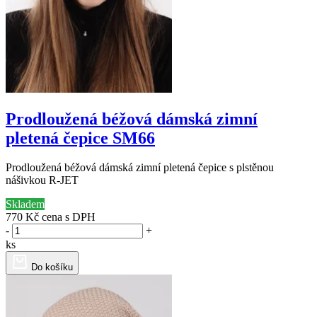
Prodloužená béžová dámská zimní
pletená čepice SM66
Prodloužená béžová dámská zimní pletená čepice s plstěnou
nášivkou R-JET
Skladem
770 Kč
cena s DPH
-
+
ks
Do košíku