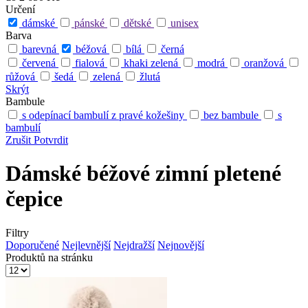
Určení
dámské
pánské
dětské
unisex
Barva
barevná
béžová
bílá
černá
červená
fialová
khaki zelená
modrá
oranžová
růžová
šedá
zelená
žlutá
Skrýt
Bambule
s odepínací bambulí z pravé kožešiny
bez bambule
s
bambulí
Zrušit
Potvrdit
Dámské béžové zimní pletené
čepice
Filtry
Doporučené
Nejlevnější
Nejdražší
Nejnovější
Produktů na stránku