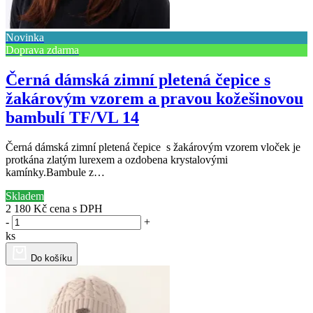
Novinka
Doprava zdarma
Černá dámská zimní pletená čepice s
žakárovým vzorem a pravou kožešinovou
bambulí TF/VL 14
Černá dámská zimní pletená čepice s žakárovým vzorem vloček je
protkána zlatým lurexem a ozdobena krystalovými
kamínky.Bambule z…
Skladem
2 180 Kč
cena s DPH
-
+
ks
Do košíku