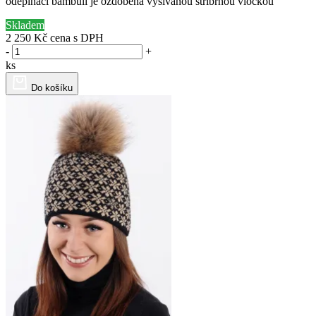
odepínací bambulí je ozdobena vyšívanou stříbrnou vločkou
Skladem
2 250 Kč
cena s DPH
-
+
ks
Do košíku