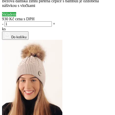
Béžová dámská zimní pletená čepice s bambulí je ozdobena
nášivkou s vločkami
Skladem
930 Kč
cena s DPH
-
+
ks
Do košíku