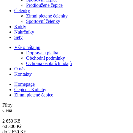
Prodloužené čepice
Čelenky
Zimní pletené čelenky
Sportovní čelenky
Kukly
Nákrčníky
Sety
Vše o nákupu
Doprava a platba
Obchodní podmínky
Ochrana osobních údajů
O nás
Kontakty
Homepage
Čepice - Kulichy
Zimní pletené čepice
Filtry
Cena
2 650 Kč
od
300 Kč
do
2 650 Kč