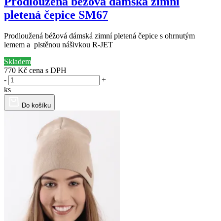
Prodloužená béžová dámská zimní
pletená čepice SM67
Prodloužená béžová dámská zimní pletená čepice s ohrnutým
lemem a plstěnou nášivkou R-JET
Skladem
770 Kč
cena s DPH
-
+
ks
Do košíku