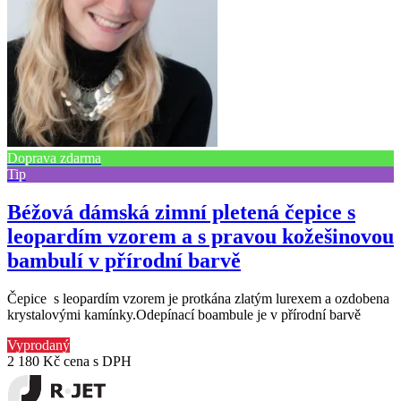
Doprava zdarma
Tip
Béžová dámská zimní pletená čepice s
leopardím vzorem a s pravou kožešinovou
bambulí v přírodní barvě
Čepice s leopardím vzorem je protkána zlatým lurexem a ozdobena
krystalovými kamínky.Odepínací boambule je v přírodní barvě
Vyprodaný
2 180 Kč
cena s DPH