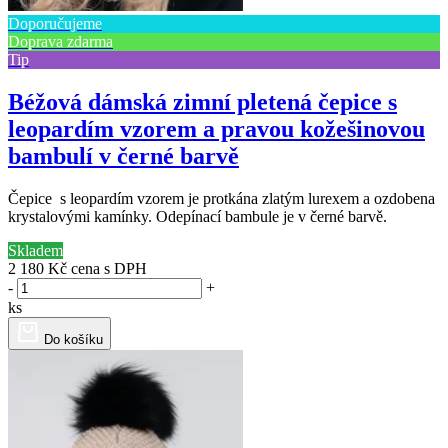
Doporučujeme
Doprava zdarma
Tip
Béžová dámská zimní pletená čepice s
leopardím vzorem a pravou kožešinovou
bambulí v černé barvě
Čepice s leopardím vzorem je protkána zlatým lurexem a ozdobena
krystalovými kamínky. Odepínací bambule je v černé barvě.
Skladem
2 180 Kč
cena s DPH
-
+
ks
Do košíku