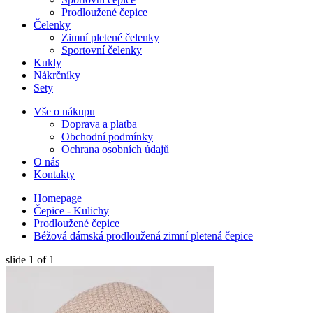
Prodloužené čepice
Čelenky
Zimní pletené čelenky
Sportovní čelenky
Kukly
Nákrčníky
Sety
Vše o nákupu
Doprava a platba
Obchodní podmínky
Ochrana osobních údajů
O nás
Kontakty
Homepage
Čepice - Kulichy
Prodloužené čepice
Béžová dámská prodloužená zimní pletená čepice
slide
1
of 1