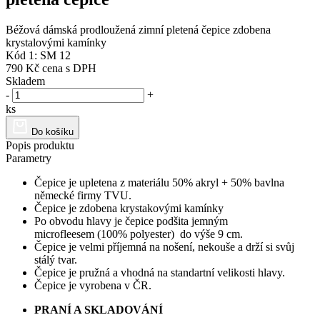
Béžová dámská prodloužená zimní pletená čepice zdobena
krystalovými kamínky
Kód 1: SM 12
790 Kč
cena s DPH
Skladem
-
+
ks
Do košíku
Popis produktu
Parametry
Čepice je upletena z materiálu 50% akryl + 50% bavlna
německé firmy TVU.
Čepice je zdobena krystakovými kamínky
Po obvodu hlavy je čepice podšita jemným
microfleesem (100% polyester) do výše 9 cm.
Čepice je velmi příjemná na nošení, nekouše a drží si svůj
stálý tvar.
Čepice je pružná a vhodná na standartní velikosti hlavy.
Čepice je vyrobena v ČR.
PRANÍ A SKLADOVÁNÍ