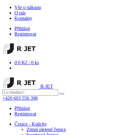
Vše o nákupu
O nás
Kontakty
Přihlásit
Registrovat
0
0 Kč
/
0 ks
R-JET
+420 603 556 398
Přihlásit
Registrovat
Čepice - Kulichy
Zimní pletené čepice
Sportovní čepice