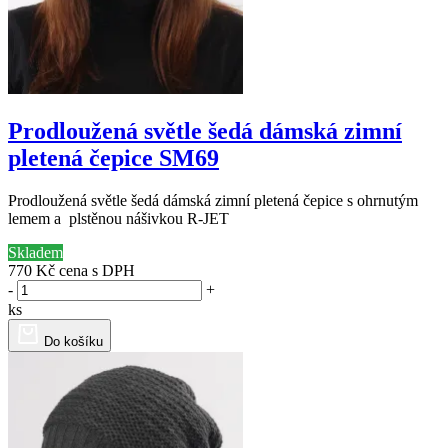
Prodloužená světle šedá dámská zimní
pletená čepice SM69
Prodloužená světle šedá dámská zimní pletená čepice s ohrnutým
lemem a plstěnou nášivkou R-JET
Skladem
770 Kč
cena s DPH
-
+
ks
Do košíku