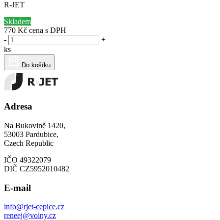
R-JET
Skladem
770 Kč
cena s DPH
-
+
ks
Do košíku
Adresa
Na Bukovině 1420,
53003 Pardubice,
Czech Republic
IČO 49322079
DIČ CZ5952010482
E-mail
info@rjet-cepice.cz
reneej@volny.cz