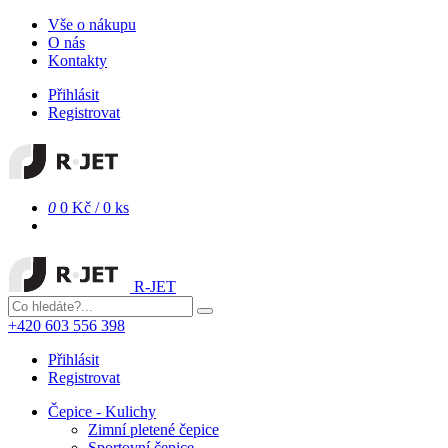
Vše o nákupu
O nás
Kontakty
Přihlásit
Registrovat
0
0 Kč
/
0 ks
R-JET
+420 603 556 398
Přihlásit
Registrovat
Čepice - Kulichy
Zimní pletené čepice
Sportovní čepice