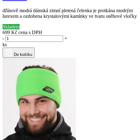
džínově modrá dámská zimní pletená čelenka je protkána modrým
lurexem a ozdobena krystalovými kamínky ve tvaru sněhové vločky
Skladem
699 Kč
cena s DPH
-
+
ks
Do košíku