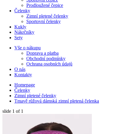
Prodloužené čepice
Čelenky
Zimní pletené čelenky
Sportovní čelenky
Kukly
Nákrčníky
Sety
Vše o nákupu
Doprava a platba
Obchodní podmínky
Ochrana osobních údajů
O nás
Kontakty
Homepage
Čelenky
Zimní pletené čelenky
Tmavě růžová dámská zimní pletená čelenka
slide
1
of 1