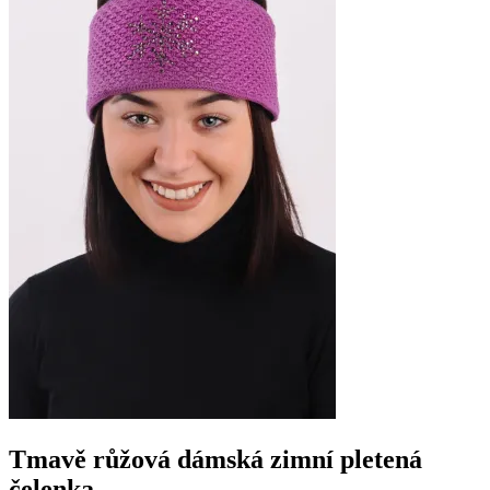
Tmavě růžová dámská zimní pletená
čelenka