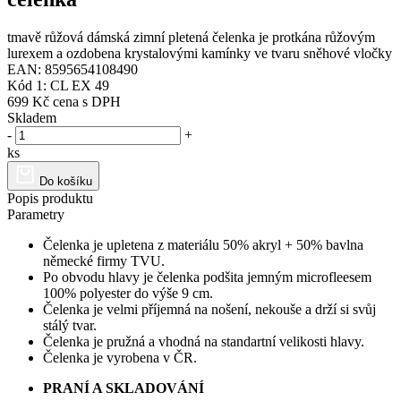
tmavě růžová dámská zimní pletená čelenka je protkána růžovým
lurexem a ozdobena krystalovými kamínky ve tvaru sněhové vločky
EAN: 8595654108490
Kód 1: CL EX 49
699 Kč
cena s DPH
Skladem
-
+
ks
Do košíku
Popis produktu
Parametry
Čelenka je upletena z materiálu 50% akryl + 50% bavlna
německé firmy TVU.
Po obvodu hlavy je čelenka podšita jemným microfleesem
100% polyester do výše 9 cm.
Čelenka je velmi příjemná na nošení, nekouše a drží si svůj
stálý tvar.
Čelenka je pružná a vhodná na standartní velikosti hlavy.
Čelenka je vyrobena v ČR.
PRANÍ A SKLADOVÁNÍ