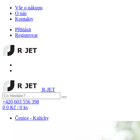
Vše o nákupu
O nás
Kontakty
Přihlásit
Registrovat
R-JET
+420 603 556 398
0
0 Kč
/
0 ks
Čepice - Kulichy