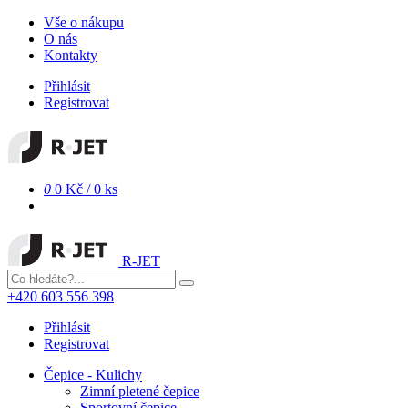
Vše o nákupu
O nás
Kontakty
Přihlásit
Registrovat
0
0 Kč
/
0 ks
R-JET
+420 603 556 398
Přihlásit
Registrovat
Čepice - Kulichy
Zimní pletené čepice
Sportovní čepice