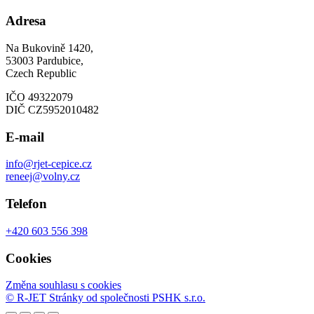
Adresa
Na Bukovině 1420,
53003 Pardubice,
Czech Republic
IČO 49322079
DIČ CZ5952010482
E-mail
info@rjet-cepice.cz
reneej@volny.cz
Telefon
+420 603 556 398
Cookies
Změna souhlasu s cookies
© R-JET
Stránky od společnosti PSHK s.r.o.