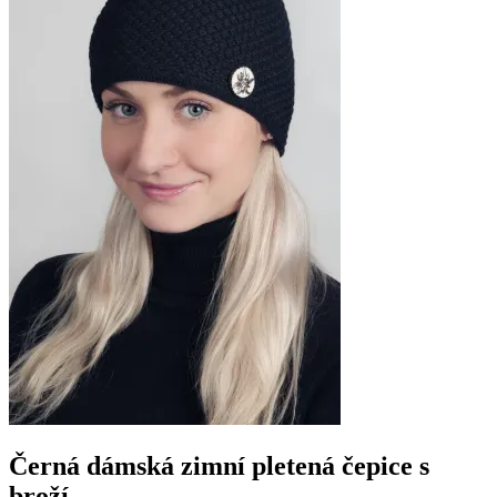
Černá dámská zimní pletená čepice s
broží