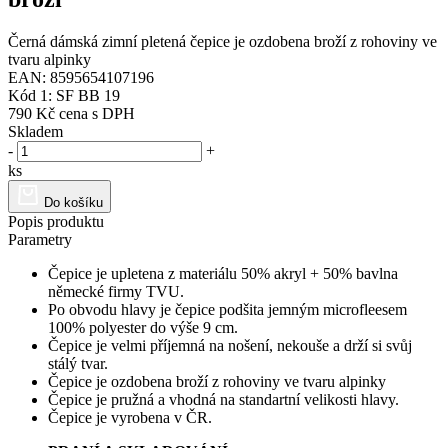
Černá dámská zimní pletená čepice je ozdobena broží z rohoviny ve
tvaru alpinky
EAN: 8595654107196
Kód 1: SF BB 19
790 Kč
cena s DPH
Skladem
-
+
ks
Do košíku
Popis produktu
Parametry
Čepice je upletena z materiálu 50% akryl + 50% bavlna
německé firmy TVU.
Po obvodu hlavy je čepice podšita jemným microfleesem
100% polyester do výše 9 cm.
Čepice je velmi příjemná na nošení, nekouše a drží si svůj
stálý tvar.
Čepice je ozdobena broží z rohoviny ve tvaru alpinky
Čepice je pružná a vhodná na standartní velikosti hlavy.
Čepice je vyrobena v ČR.