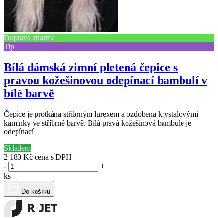
Doprava zdarma
Tip
Bílá dámská zimní pletená čepice s
pravou kožešinovou odepínací bambulí v
bílé barvě
Čepice je protkána stříbrným lurexem a ozdobena krystalovými
kamínky ve stříbrné barvě. Bílá pravá kožešinová bambule je
odepínací
Skladem
2 180 Kč
cena s DPH
-
+
ks
Do košíku