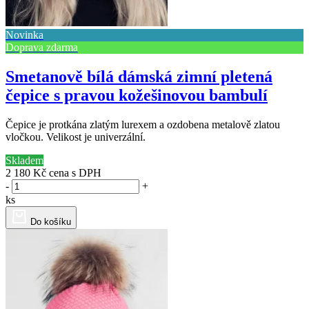
Novinka
Doprava zdarma
Smetanově bílá dámská zimní pletená
čepice s pravou kožešinovou bambulí
Čepice je protkána zlatým lurexem a ozdobena metalově zlatou
vločkou. Velikost je univerzální.
Skladem
2 180 Kč
cena s DPH
-
+
ks
Do košíku