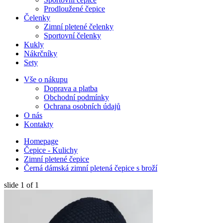
Prodloužené čepice
Čelenky
Zimní pletené čelenky
Sportovní čelenky
Kukly
Nákrčníky
Sety
Vše o nákupu
Doprava a platba
Obchodní podmínky
Ochrana osobních údajů
O nás
Kontakty
Homepage
Čepice - Kulichy
Zimní pletené čepice
Černá dámská zimní pletená čepice s broží
slide
1
of 1