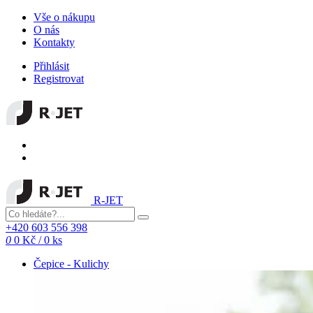
Vše o nákupu
O nás
Kontakty
Přihlásit
Registrovat
R-JET
+420 603 556 398
0
0 Kč
/
0 ks
Čepice - Kulichy