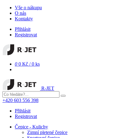
Vše o nákupu
O nás
Kontakty
Přihlásit
Registrovat
0
0 Kč
/
0 ks
R-JET
+420 603 556 398
Přihlásit
Registrovat
Čepice - Kulichy
Zimní pletené čepice
Sportovní čepice