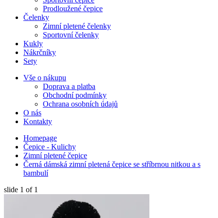
Prodloužené čepice
Čelenky
Zimní pletené čelenky
Sportovní čelenky
Kukly
Nákrčníky
Sety
Vše o nákupu
Doprava a platba
Obchodní podmínky
Ochrana osobních údajů
O nás
Kontakty
Homepage
Čepice - Kulichy
Zimní pletené čepice
Černá dámská zimní pletená čepice se stříbrnou nitkou a s
bambulí
slide
1
of 1