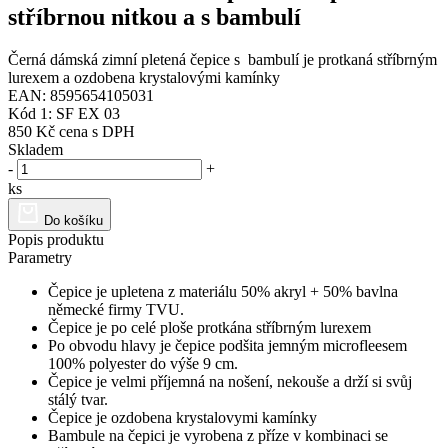
stříbrnou nitkou a s bambulí
Černá dámská zimní pletená čepice s bambulí je protkaná stříbrným
lurexem a ozdobena krystalovými kamínky
EAN: 8595654105031
Kód 1: SF EX 03
850 Kč
cena s DPH
Skladem
-
+
ks
Do košíku
Popis produktu
Parametry
Čepice je upletena z materiálu 50% akryl + 50% bavlna
německé firmy TVU.
Čepice je po celé ploše protkána stříbrným lurexem
Po obvodu hlavy je čepice podšita jemným microfleesem
100% polyester do výše 9 cm.
Čepice je velmi příjemná na nošení, nekouše a drží si svůj
stálý tvar.
Čepice je ozdobena krystalovymi kamínky
Bambule na čepici je vyrobena z příze v kombinaci se