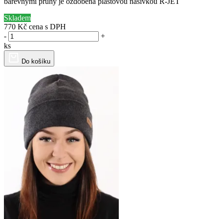
barevnými pruhy je ozdobena plastovou nášivkou R-JET
Skladem
770 Kč
cena s DPH
-
+
ks
Do košíku