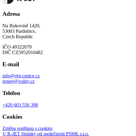
Adresa
Na Bukovině 1420,
53003 Pardubice,
Czech Republic
IČO 49322079
DIČ CZ5952010482
E-mail
info@rjet-cepice.cz
reneej@volny.cz
Telefon
+420 603 556 398
Cookies
Změna souhlasu s cookies
© R-JET
Stránky od společnosti PSHK s.r.o.