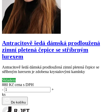
Antracitově šedá dámská prodloužená
zimní pletená čepice se stříbrným
lurexem
Antracitově šedá dámská prodloužená zimní pletená čepice se
stříbrným lurexem je zdobena krystalovými kamínky
Skladem
880 Kč
cena s DPH
-
+
ks
Do košíku