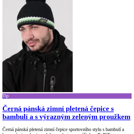
Tip
Černá pánská zimní pletená čepice s
bambulí a s výrazným zeleným proužkem
Černá pánská pletená zimní čepice sportovního stylu s bambulí a