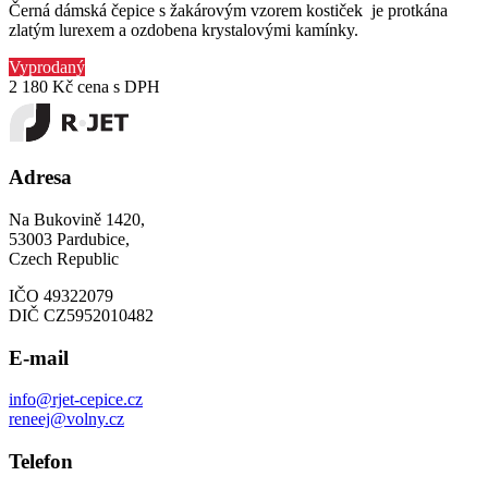
Černá dámská čepice s žakárovým vzorem kostiček je protkána
zlatým lurexem a ozdobena krystalovými kamínky.
Vyprodaný
2 180 Kč
cena s DPH
Adresa
Na Bukovině 1420,
53003 Pardubice,
Czech Republic
IČO 49322079
DIČ CZ5952010482
E-mail
info@rjet-cepice.cz
reneej@volny.cz
Telefon