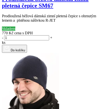
pletená čepice SM67
Prodloužená béžová dámská zimní pletená čepice s ohrnutým
lemem a plstěnou nášivkou R-JET
Skladem
770 Kč
cena s DPH
-
+
ks
Do košíku