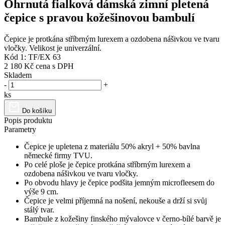
Ohrnutá fialková dámská zimní pletená
čepice s pravou kožešinovou bambulí
Čepice je protkána stříbrným lurexem a ozdobena nášivkou ve tvaru
vločky. Velikost je univerzální.
Kód 1: TF/EX 63
2 180 Kč
cena s DPH
Skladem
-
+
ks
Do košíku
Popis produktu
Parametry
Čepice je upletena z materiálu 50% akryl + 50% bavlna
německé firmy TVU.
Po celé ploše je čepice protkána stříbrným lurexem a
ozdobena nášivkou ve tvaru vločky.
Po obvodu hlavy je čepice podšita jemným microfleesem do
výše 9 cm.
Čepice je velmi příjemná na nošení, nekouše a drží si svůj
stálý tvar.
Bambule z kožešiny finského mývalovce v černo-bílé barvě je