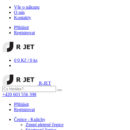
Vše o nákupu
O nás
Kontakty
Přihlásit
Registrovat
0
0 Kč
/
0 ks
R-JET
+420 603 556 398
Přihlásit
Registrovat
Čepice - Kulichy
Zimní pletené čepice
Sportovní čepice