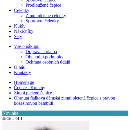
Prodloužené čepice
Čelenky
Zimní pletené čelenky
Sportovní čelenky
Kukly
Nákrčníky
Sety
Vše o nákupu
Doprava a platba
Obchodní podmínky
Ochrana osobních údajů
O nás
Kontakty
Homepage
Čepice - Kulichy
Zimní pletené čepice
Ohrnutá fialková dámská zimní pletená čepice s pravou
kožešinovou bambulí
Novinka
slide
1
of 1