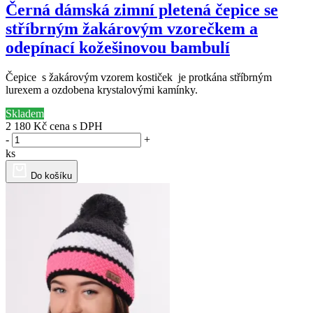
Černá dámská zimní pletená čepice se
stříbrným žakárovým vzorečkem a
odepínací kožešinovou bambulí
Čepice s žakárovým vzorem kostiček je protkána stříbrným
lurexem a ozdobena krystalovými kamínky.
Skladem
2 180 Kč
cena s DPH
-
+
ks
Do košíku