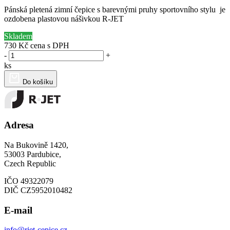
Pánská pletená zimní čepice s barevnými pruhy sportovního stylu je
ozdobena plastovou nášivkou R-JET
Skladem
730 Kč
cena s DPH
-
+
ks
Do košíku
Adresa
Na Bukovině 1420,
53003 Pardubice,
Czech Republic
IČO 49322079
DIČ CZ5952010482
E-mail
info@rjet-cepice.cz