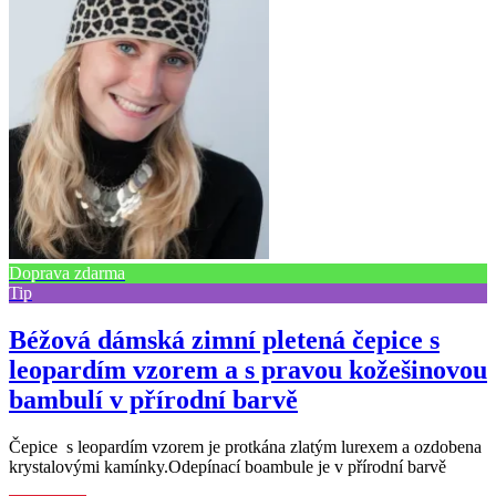
Doprava zdarma
Tip
Béžová dámská zimní pletená čepice s
leopardím vzorem a s pravou kožešinovou
bambulí v přírodní barvě
Čepice s leopardím vzorem je protkána zlatým lurexem a ozdobena
krystalovými kamínky.Odepínací boambule je v přírodní barvě