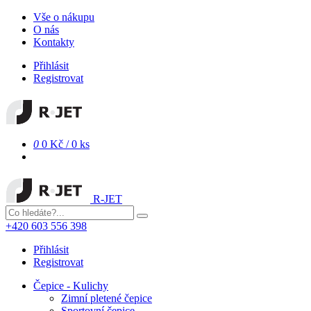
Vše o nákupu
O nás
Kontakty
Přihlásit
Registrovat
0
0 Kč
/
0 ks
R-JET
+420 603 556 398
Přihlásit
Registrovat
Čepice - Kulichy
Zimní pletené čepice
Sportovní čepice