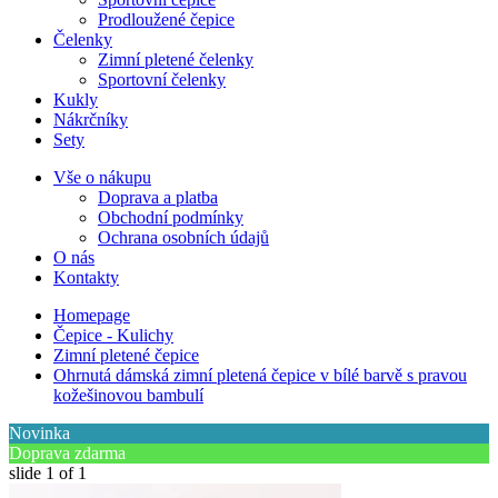
Prodloužené čepice
Čelenky
Zimní pletené čelenky
Sportovní čelenky
Kukly
Nákrčníky
Sety
Vše o nákupu
Doprava a platba
Obchodní podmínky
Ochrana osobních údajů
O nás
Kontakty
Homepage
Čepice - Kulichy
Zimní pletené čepice
Ohrnutá dámská zimní pletená čepice v bílé barvě s pravou
kožešinovou bambulí
Novinka
Doprava zdarma
slide
1
of 1