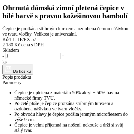
Ohrnutá dámská zimní pletená čepice v
bílé barvě s pravou kožešinovou bambulí
Čepice je protkána stříbrným lurexem a ozdobena černou nášivkou
ve tvaru vločky. Velikost je univerzální.
Kód 1: TF/EX 57
2 180 Kč
cena s DPH
Skladem
-
+
ks
Do košíku
Popis produktu
Parametry
Čepice je upletena z materiálu 50% akryl + 50% bavlna
německé firmy TVU.
Po celé ploše je čepice protkána stříbrným lurexem a
ozdobena nášivkou ve tvaru vločky.
Po obvodu hlavy je čepice podšita jemným microfleesem do
výše 9 cm.
Čepice je velmi příjemná na nošení, nekouše a drží si svůj
stálý tvar.