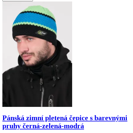
Pánská zimní pletená čepice s barevnými
pruhy černá-zelená-modrá