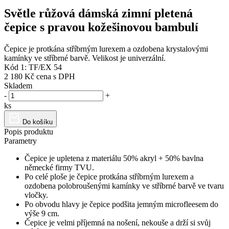
Světle růžová dámská zimní pletená
čepice s pravou kožešinovou bambulí
Čepice je protkána stříbrným lurexem a ozdobena krystalovými
kamínky ve stříbrné barvě. Velikost je univerzální.
Kód 1: TF/EX 54
2 180 Kč
cena s DPH
Skladem
-
+
ks
Do košíku
Popis produktu
Parametry
Čepice je upletena z materiálu 50% akryl + 50% bavlna
německé firmy TVU.
Po celé ploše je čepice protkána stříbrným lurexem a
ozdobena polobroušenými kamínky ve stříbrné barvě ve tvaru
vločky.
Po obvodu hlavy je čepice podšita jemným microfleesem do
výše 9 cm.
Čepice je velmi příjemná na nošení, nekouše a drží si svůj