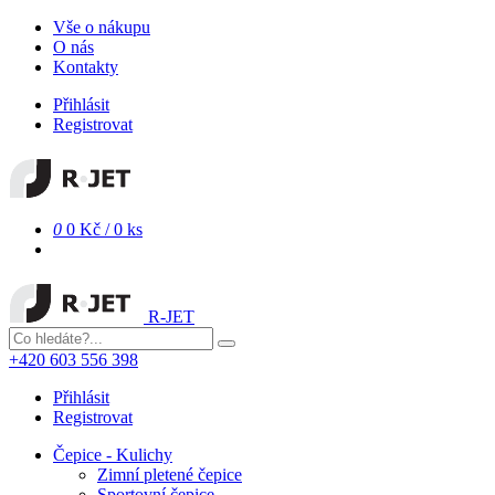
Vše o nákupu
O nás
Kontakty
Přihlásit
Registrovat
0
0 Kč
/
0 ks
R-JET
+420 603 556 398
Přihlásit
Registrovat
Čepice - Kulichy
Zimní pletené čepice
Sportovní čepice