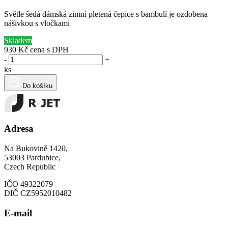
Světle šedá dámská zimní pletená čepice s bambulí je ozdobena
nášivkou s vločkami
Skladem
930 Kč
cena s DPH
-
+
ks
Do košíku
Adresa
Na Bukovině 1420,
53003 Pardubice,
Czech Republic
IČO 49322079
DIČ CZ5952010482
E-mail