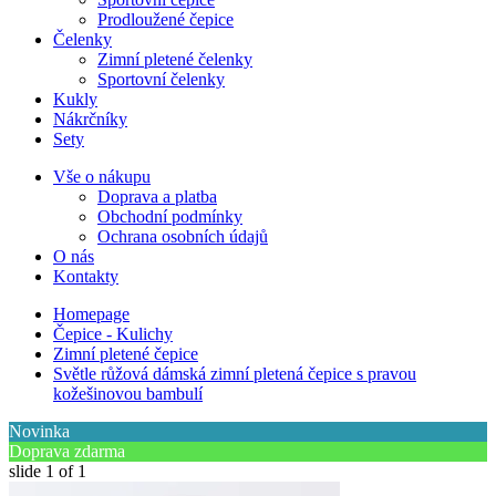
Prodloužené čepice
Čelenky
Zimní pletené čelenky
Sportovní čelenky
Kukly
Nákrčníky
Sety
Vše o nákupu
Doprava a platba
Obchodní podmínky
Ochrana osobních údajů
O nás
Kontakty
Homepage
Čepice - Kulichy
Zimní pletené čepice
Světle růžová dámská zimní pletená čepice s pravou
kožešinovou bambulí
Novinka
Doprava zdarma
slide
1
of 1