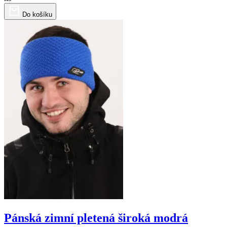
Do košíku
Pánská zimní pletená široká modrá