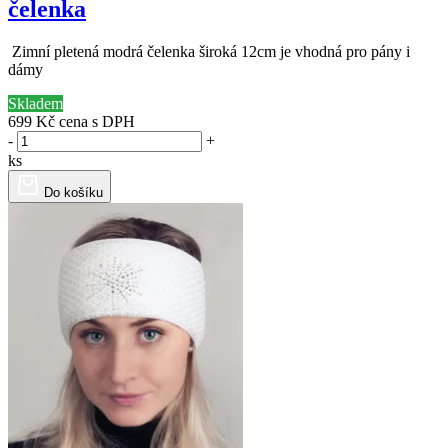
čelenka
Zimní pletená modrá čelenka široká 12cm je vhodná pro pány i
dámy
Skladem
699 Kč
cena s DPH
-
+
ks
Do košíku