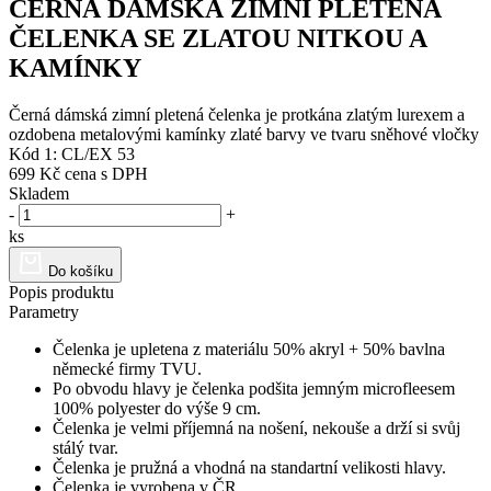
ČERNÁ DÁMSKÁ ZIMNÍ PLETENÁ
ČELENKA SE ZLATOU NITKOU A
KAMÍNKY
Černá dámská zimní pletená čelenka je protkána zlatým lurexem a
ozdobena metalovými kamínky zlaté barvy ve tvaru sněhové vločky
Kód 1: CL/EX 53
699 Kč
cena s DPH
Skladem
-
+
ks
Do košíku
Popis produktu
Parametry
Čelenka je upletena z materiálu 50% akryl + 50% bavlna
německé firmy TVU.
Po obvodu hlavy je čelenka podšita jemným microfleesem
100% polyester do výše 9 cm.
Čelenka je velmi příjemná na nošení, nekouše a drží si svůj
stálý tvar.
Čelenka je pružná a vhodná na standartní velikosti hlavy.
Čelenka je vyrobena v ČR.