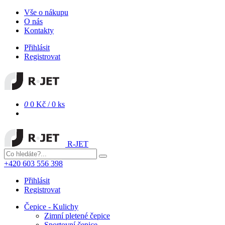
Vše o nákupu
O nás
Kontakty
Přihlásit
Registrovat
0
0 Kč
/
0 ks
R-JET
+420 603 556 398
Přihlásit
Registrovat
Čepice - Kulichy
Zimní pletené čepice
Sportovní čepice