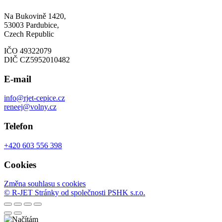
Na Bukovině 1420,
53003 Pardubice,
Czech Republic
IČO 49322079
DIČ CZ5952010482
E-mail
info@rjet-cepice.cz
reneej@volny.cz
Telefon
+420 603 556 398
Cookies
Změna souhlasu s cookies
© R-JET
Stránky od společnosti PSHK s.r.o.