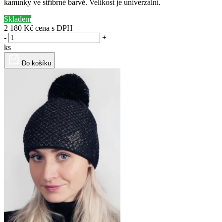
kamínky ve stříbrné barvě. Velikost je univerzální.
Skladem
2 180 Kč
cena s DPH
-
+
ks
Do košíku