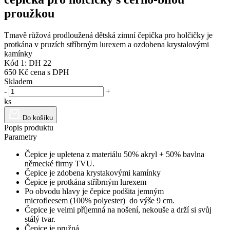
proužkou
Tmavě růžová prodloužená dětská zimní čepička pro holčičky je
protkána v pruzích stříbrným lurexem a ozdobena krystalovými
kamínky
Kód 1: DH 22
650 Kč
cena s DPH
Skladem
-
+
ks
Do košíku
Popis produktu
Parametry
Čepice je upletena z materiálu 50% akryl + 50% bavlna
německé firmy TVU.
Čepice je zdobena krystakovými kamínky
Čepice je protkána stříbrným lurexem
Po obvodu hlavy je čepice podšita jemným
microfleesem (100% polyester) do výše 9 cm.
Čepice je velmi příjemná na nošení, nekouše a drží si svůj
stálý tvar.
Čepice je pružná