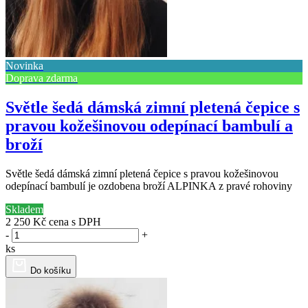
Novinka
Doprava zdarma
Světle šedá dámská zimní pletená čepice s
pravou kožešinovou odepínací bambulí a
broží
Světle šedá dámská zimní pletená čepice s pravou kožešinovou
odepínací bambulí je ozdobena broží ALPINKA z pravé rohoviny
Skladem
2 250 Kč
cena s DPH
-
+
ks
Do košíku