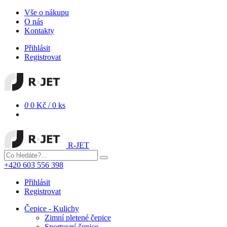
Vše o nákupu
O nás
Kontakty
Přihlásit
Registrovat
0
0 Kč
/
0 ks
R-JET
+420 603 556 398
Přihlásit
Registrovat
Čepice - Kulichy
Zimní pletené čepice
Sportovní čepice