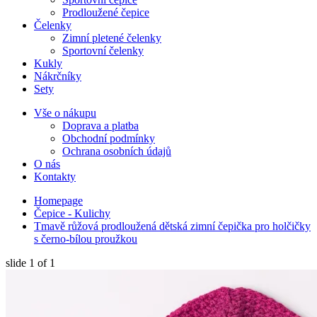
Prodloužené čepice
Čelenky
Zimní pletené čelenky
Sportovní čelenky
Kukly
Nákrčníky
Sety
Vše o nákupu
Doprava a platba
Obchodní podmínky
Ochrana osobních údajů
O nás
Kontakty
Homepage
Čepice - Kulichy
Tmavě růžová prodloužená dětská zimní čepička pro holčičky
s černo-bílou proužkou
slide
1
of 1