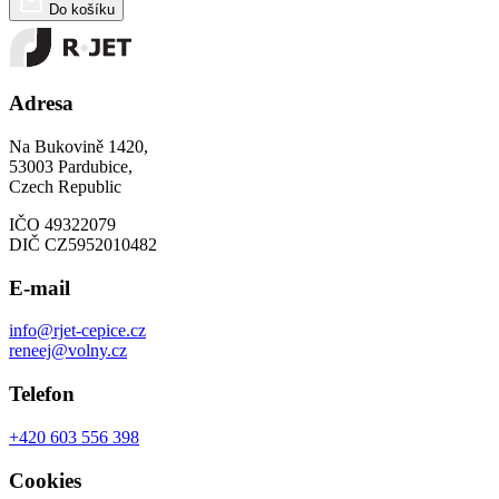
Do košíku
Adresa
Na Bukovině 1420,
53003 Pardubice,
Czech Republic
IČO 49322079
DIČ CZ5952010482
E-mail
info@rjet-cepice.cz
reneej@volny.cz
Telefon
+420 603 556 398
Cookies