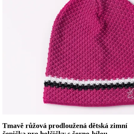
Tmavě růžová prodloužená dětská zimní
čepička pro holčičky s černo-bílou