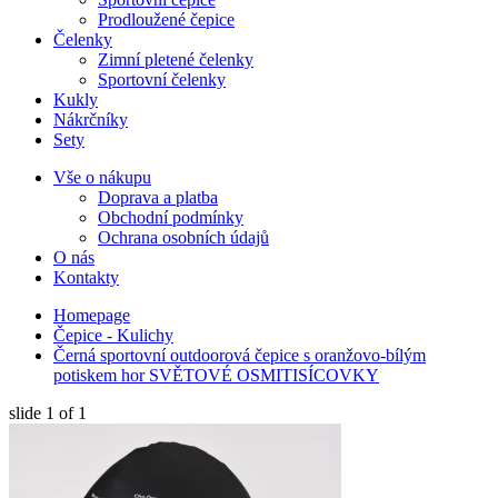
Prodloužené čepice
Čelenky
Zimní pletené čelenky
Sportovní čelenky
Kukly
Nákrčníky
Sety
Vše o nákupu
Doprava a platba
Obchodní podmínky
Ochrana osobních údajů
O nás
Kontakty
Homepage
Čepice - Kulichy
Černá sportovní outdoorová čepice s oranžovo-bílým
potiskem hor SVĚTOVÉ OSMITISÍCOVKY
slide
1
of 1