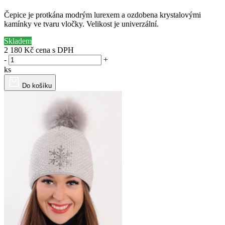
Čepice je protkána modrým lurexem a ozdobena krystalovými
kamínky ve tvaru vločky. Velikost je univerzální.
Skladem
2 180 Kč
cena s DPH
-
+
ks
Do košíku