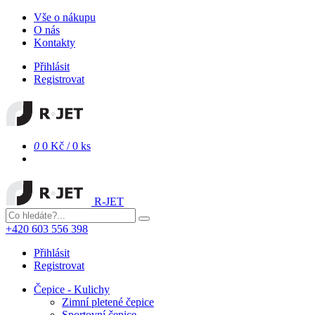
Vše o nákupu
O nás
Kontakty
Přihlásit
Registrovat
0
0 Kč
/
0 ks
R-JET
+420 603 556 398
Přihlásit
Registrovat
Čepice - Kulichy
Zimní pletené čepice
Sportovní čepice