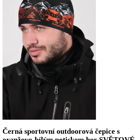
Černá sportovní outdoorová čepice s
oranžovo-bílým potiskem hor SVĚTOVÉ