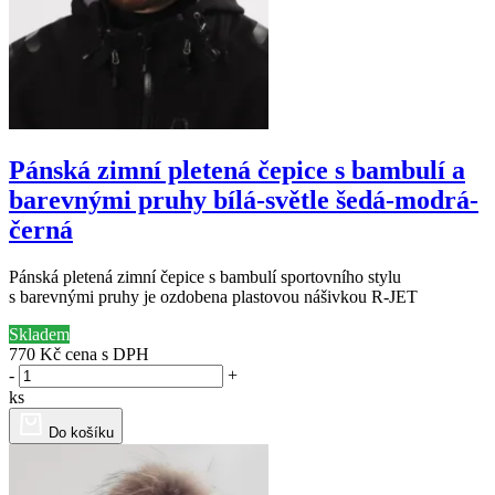
Pánská zimní pletená čepice s bambulí a
barevnými pruhy bílá-světle šedá-modrá-
černá
Pánská pletená zimní čepice s bambulí sportovního stylu
s barevnými pruhy je ozdobena plastovou nášivkou R-JET
Skladem
770 Kč
cena s DPH
-
+
ks
Do košíku