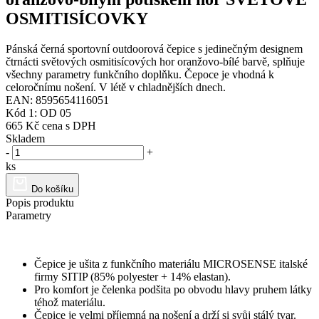
OSMITISÍCOVKY
Pánská černá sportovní outdoorová čepice s jedinečným designem
čtrnácti světových osmitisícových hor oranžovo-bílé barvě, splňuje
všechny parametry funkčního doplňku. Čepoce je vhodná k
celoročnímu nošení. V létě v chladnějších dnech.
EAN: 8595654116051
Kód 1: OD 05
665 Kč
cena s DPH
Skladem
-
+
ks
Do košíku
Popis produktu
Parametry
Čepice je ušita z funkčního materiálu MICROSENSE italské
firmy SITIP (85% polyester + 14% elastan).
Pro komfort je čelenka podšita po obvodu hlavy pruhem látky
téhož materiálu.
Čepice je velmi příjemná na nošení a drží si svůj stálý tvar.