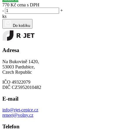
770 Kč
cena s DPH
-
+
ks
Do košíku
Adresa
Na Bukovině 1420,
53003 Pardubice,
Czech Republic
IČO 49322079
DIČ CZ5952010482
E-mail
info@rjet-cepice.cz
reneej@volny.cz
Telefon