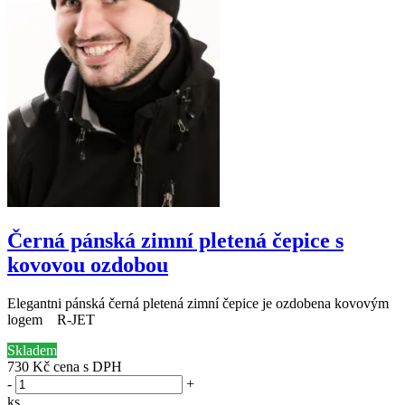
Černá pánská zimní pletená čepice s
kovovou ozdobou
Elegantni pánská černá pletená zimní čepice je ozdobena kovovým
logem R-JET
Skladem
730 Kč
cena s DPH
-
+
ks