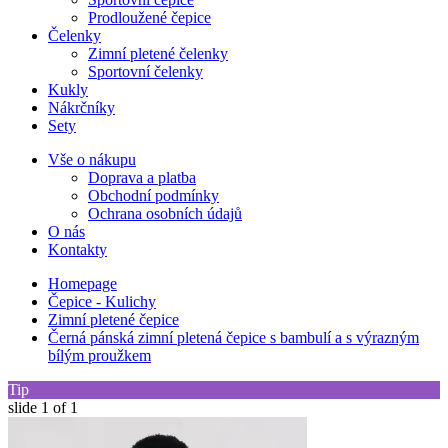
Prodloužené čepice
Čelenky
Zimní pletené čelenky
Sportovní čelenky
Kukly
Nákrčníky
Sety
Vše o nákupu
Doprava a platba
Obchodní podmínky
Ochrana osobních údajů
O nás
Kontakty
Homepage
Čepice - Kulichy
Zimní pletené čepice
Černá pánská zimní pletená čepice s bambulí a s výrazným
bílým proužkem
Tip
slide
1
of 1