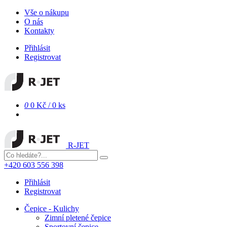
Vše o nákupu
O nás
Kontakty
Přihlásit
Registrovat
0
0 Kč
/
0 ks
R-JET
+420 603 556 398
Přihlásit
Registrovat
Čepice - Kulichy
Zimní pletené čepice
Sportovní čepice