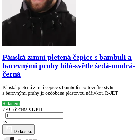
Pánská zimní pletená čepice s bambulí a
barevnými pruhy bílá-světle šedá-modrá-
černá
Pánská pletená zimní čepice s bambulí sportovního stylu
s barevnými pruhy je ozdobena plastovou nášivkou R-JET
Skladem
770 Kč
cena s DPH
-
+
ks
Do košíku