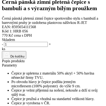
Černá pánská zimní pletená čepice s
bambulí a s výrazným bílým proužkem
Černá pánská pletená zimní čepice sportovního stylu s bambulí a
barevnými pruhy je ozdobena plastovou nášivkou R-JET
EAN: 8595654111568
Kód 1: HRB 056
770 Kč
cena s DPH
Skladem
-
+
ks
Do košíku
Popis produktu
Parametry
Čepice je upletena z materiálu 50% akryl + 50% bavlna
německé firmy TVU.
Po obvodu hlavy je čepice podšita jemným
microfleesem (100% polyester) do výše 9 cm.
Čepice je velmi příjemná na nošení, nekouše a drží si svůj
stálý tvar.
Čepice je pružná a vhodná na standartní velikosti hlavy.
Čepice je vyrobena v ČR.