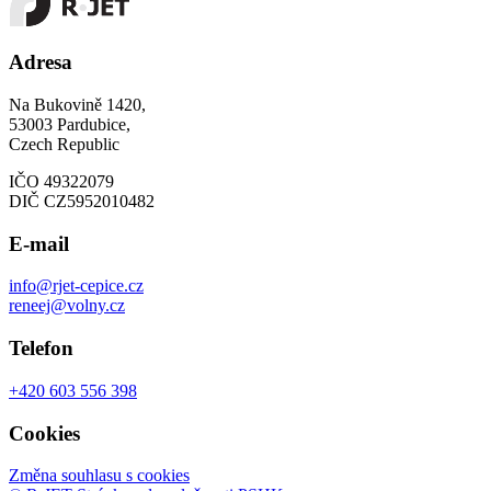
Adresa
Na Bukovině 1420,
53003 Pardubice,
Czech Republic
IČO 49322079
DIČ CZ5952010482
E-mail
info@rjet-cepice.cz
reneej@volny.cz
Telefon
+420 603 556 398
Cookies
Změna souhlasu s cookies