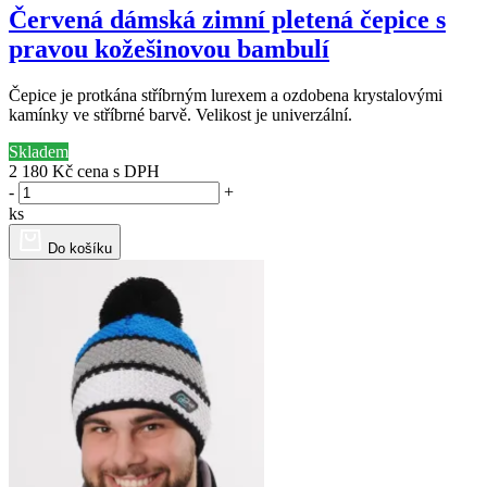
Červená dámská zimní pletená čepice s
pravou kožešinovou bambulí
Čepice je protkána stříbrným lurexem a ozdobena krystalovými
kamínky ve stříbrné barvě. Velikost je univerzální.
Skladem
2 180 Kč
cena s DPH
-
+
ks
Do košíku